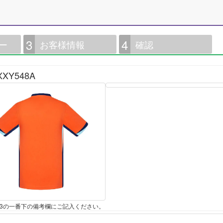
3
4
ー
お客様情報
確認
Y548A
P3の一番下の備考欄にご記入ください。