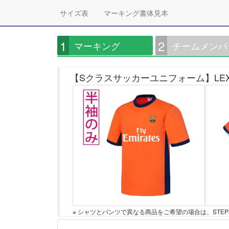
サイズ表
マーキング書体見本
1
2
マーキング
チームメンバ
【Sクラスサッカーユニフォーム】LEXX
※ シャツとパンツで異なる商品をご希望の場合は、STE