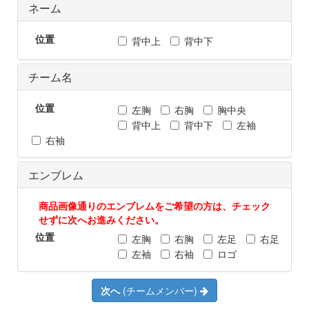
ネーム
位置
背中上
背中下
チーム名
位置
左胸
右胸
胸中央
背中上
背中下
左袖
右袖
エンブレム
商品画像通りのエンブレムをご希望の方は、チェック
せずに次へお進みください。
位置
左胸
右胸
左足
右足
左袖
右袖
ロゴ
次へ
(チームメンバー)